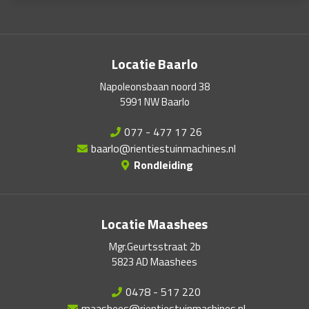
Locatie Baarlo
Napoleonsbaan noord 38
5991 NW Baarlo
077 - 477 17 26
baarlo@rientiestuinmachines.nl
Rondleiding
Locatie Maashees
Mgr.Geurtsstraat 2b
5823 AD Maashees
0478 - 517 220
maashees@rientiestuinmachines.nl