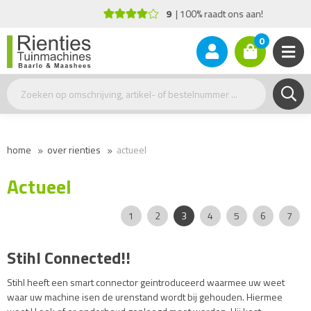
9
100% raadt ons aan!
0
home
over rienties
actueel
Actueel
Pagina:
|
|
|
|
|
|
|
|
1
2
3
4
5
6
7
Stihl Connected!!
Stihl heeft een smart connector geintroduceerd waarmee uw weet
waar uw machine isen de urenstand wordt bij gehouden. Hiermee