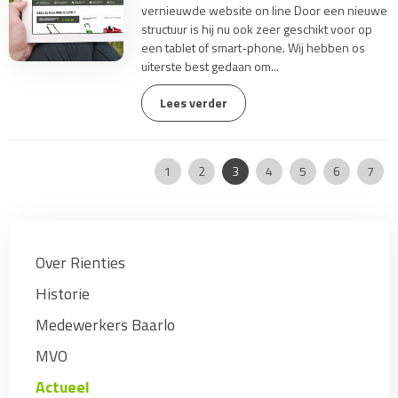
vernieuwde website on line Door een nieuwe
structuur is hij nu ook zeer geschikt voor op
een tablet of smart-phone. Wij hebben os
uiterste best gedaan om...
Lees verder
Pagina:
|
|
|
|
|
|
|
|
1
2
3
4
5
6
7
Over Rienties
Historie
Medewerkers Baarlo
MVO
Actueel