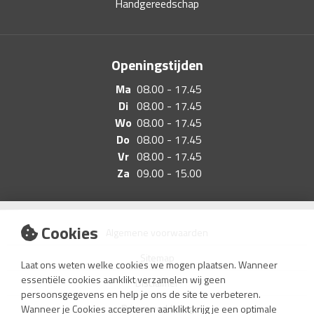
Handgereedschap
Openingstijden
Ma
08.00 - 17.45
Di
08.00 - 17.45
Wo
08.00 - 17.45
Do
08.00 - 17.45
Vr
08.00 - 17.45
Za
09.00 - 15.00
Cookies
Algemene voorwaarden
Sitemap
Laat ons weten welke cookies we mogen plaatsen. Wanneer
essentiële cookies aanklikt verzamelen wij geen
Disclaimer
persoonsgegevens en help je ons de site te verbeteren.
Privacyverklaring
Wanneer je Cookies accepteren aanklikt krijg je een optimale